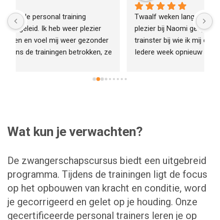
Twaalf weken lang heb ik met ontzettend veel 
I
plezier bij Naomi gesport. Ze is een kundige 
t
 
trainster bij wie ik mij direct op mijn gemak voelde. 
t
e 
Iedere week opnieuw had ze een passende en 
N
uitdagende training bedacht, waar ik met een 
h
voldaan gevoel van thuiskwam. De weken zijn 
s
voorbij gevlogen, maar deze trainingen zijn te leuk 
e
om mee te stoppen, dus ik kom zeker nog eens 
z
een groepsles meedoen (of twee..  of drie!)
e
m
Wat kun je verwachten?
l
 
z
b
De zwangerschapscursus biedt een uitgebreid
s
programma. Tijdens de trainingen ligt de focus
d
op het opbouwen van kracht en conditie, word
k
je gecorrigeerd en gelet op je houding. Onze
B
gecertificeerde personal trainers leren je op