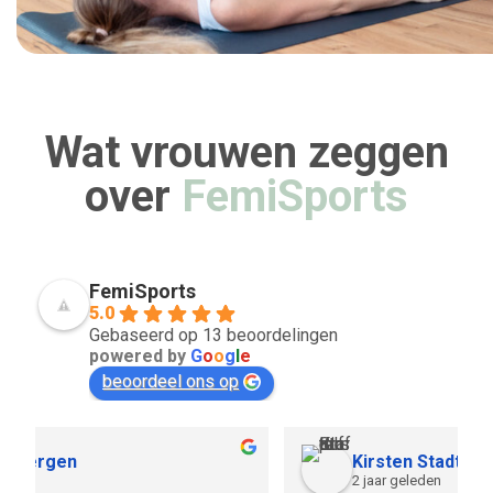
Wat vrouwen zeggen
over
FemiSports
FemiSports
5.0
Gebaseerd op 13 beoordelingen
powered by
G
o
o
g
l
e
beoordeel ons op
Kirsten Stadt
2 jaar geleden